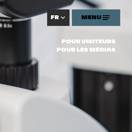
FR
MENU
MENU
Vue d'ensemble
POUR VISITEURS
POUR LES MÉDIAS
Participer
Planification du stand
Promotion
Hospitalité
Bon à savoir